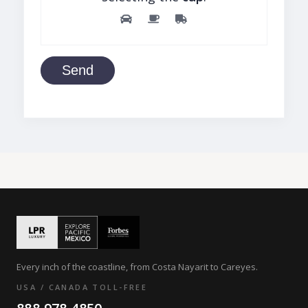
Send
Every inch of the coastline, from Costa Nayarit to Careyes.
USA / CANADA TOLL-FREE