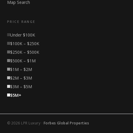
Map Search
PRICE RANGE
Under $100K
$100K – $250K
$250K – $500K
$500K – $1M
$1M – $2M
$2M – $3M
$3M – $5M
$5M+
© 2026 LPR Luxury ·
Forbes Global Properties