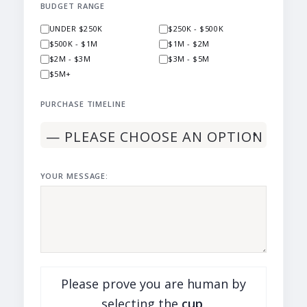
BUDGET RANGE
UNDER $250K
$250K - $500K
$500K - $1M
$1M - $2M
$2M - $3M
$3M - $5M
$5M+
PURCHASE TIMELINE
YOUR MESSAGE:
Please prove you are human by
selecting the
cup
.