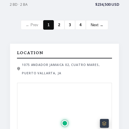
$234,500 USD
2 BD · 2 BA
← Prev
1
2
3
4
Next →
LOCATION
1075 ANDADOR JAMAICA 02, CUATRO MARES,
PUERTO VALLARTA, JA