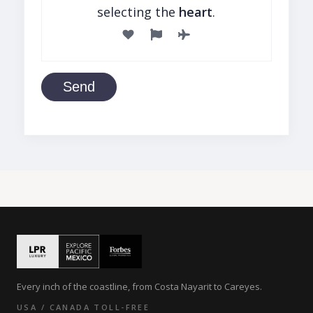
selecting the
heart
.
Send
Every inch of the coastline, from Costa Nayarit to Careyes.
USA / CANADA TOLL-FREE