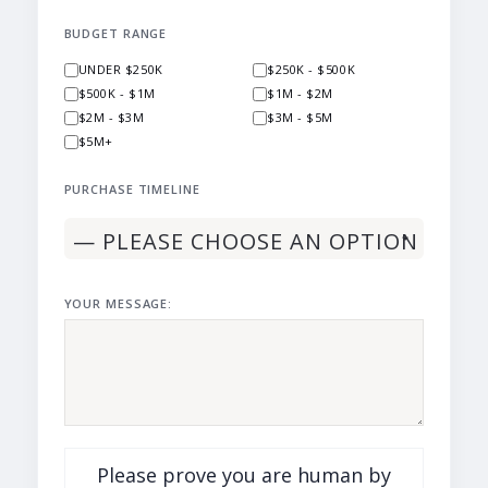
BUDGET RANGE
UNDER $250K
$250K - $500K
$500K - $1M
$1M - $2M
$2M - $3M
$3M - $5M
$5M+
PURCHASE TIMELINE
YOUR MESSAGE:
Please prove you are human by