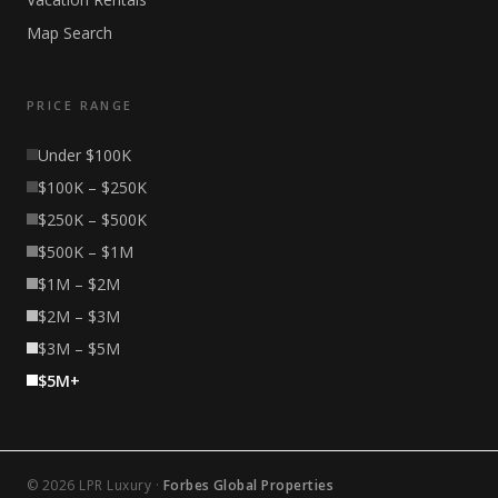
Map Search
PRICE RANGE
Under $100K
$100K – $250K
$250K – $500K
$500K – $1M
$1M – $2M
$2M – $3M
$3M – $5M
$5M+
© 2026 LPR Luxury ·
Forbes Global Properties