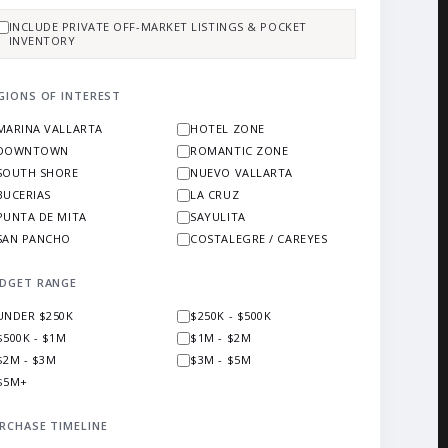
INCLUDE PRIVATE OFF-MARKET LISTINGS & POCKET
INVENTORY
GIONS OF INTEREST
MARINA VALLARTA
HOTEL ZONE
DOWNTOWN
ROMANTIC ZONE
SOUTH SHORE
NUEVO VALLARTA
BUCERIAS
LA CRUZ
PUNTA DE MITA
SAYULITA
SAN PANCHO
COSTALEGRE / CAREYES
DGET RANGE
UNDER $250K
$250K - $500K
$500K - $1M
$1M - $2M
$2M - $3M
$3M - $5M
$5M+
RCHASE TIMELINE