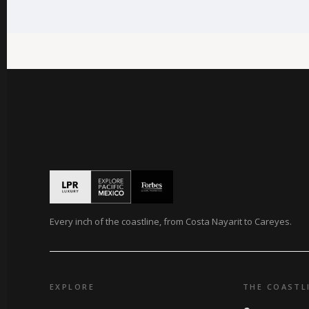
Every inch of the coastline, from Costa Nayarit to Careyes.
EXPLORE
THE COASTL