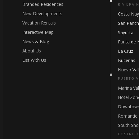
Branded Residences
RIVIERA 
New Developments
Costa Nay
Vacation Rentals
San Panc
Interactive Map
Sayulita
News & Blog
Punta de 
About Us
La Cruz
List With Us
Bucerías
Nuevo Vall
PUERTO V
Marina Val
Hotel Zon
Downtown
Romantic
South Sho
COSTALE