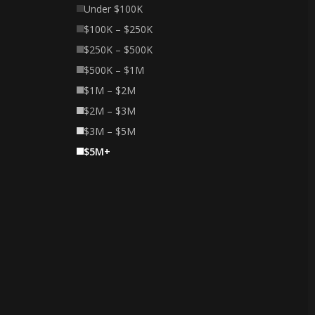
Under $100K
$100K – $250K
$250K – $500K
$500K – $1M
$1M – $2M
$2M – $3M
$3M – $5M
$5M+