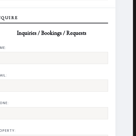
NQUIRE
Inquiries / Bookings / Requests
ME:
AIL:
ONE:
OPERTY: