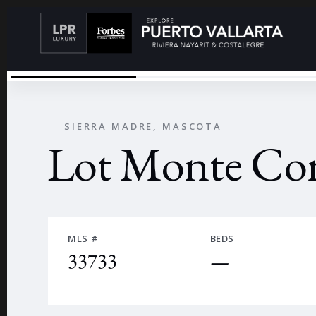
LOT MONTE CORAZON 4
←
SIERRA MADRE, MASCOTA
Lot Monte Co
MLS #
BEDS
33733
—