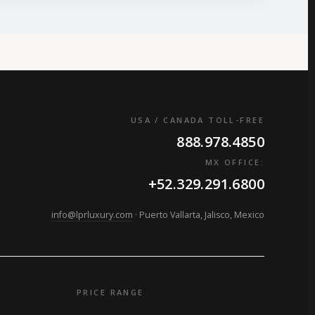
USA / CANADA TOLL-FREE
888.978.4850
MX OFFICE:
+52.329.291.6800
info@lprluxury.com
· Puerto Vallarta, Jalisco, Mexico
PRICE RANGE