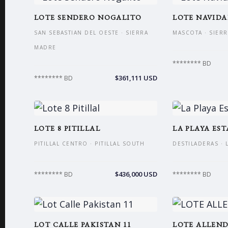
LOTE SENDERO NOGALITO
LOTE NAVID
SAN SEBASTIAN DEL OESTE · SIERRA
MASCOTA · SIER
MADRE
******** BD
$361,111 USD
******** BD
LOTE 8 PITILLAL
LA PLAYA EST
PITILLAL CENTRO · PITILLAL SOUTH
DESTILADERAS · 
$436,000 USD
******** BD
******** BD
LOT CALLE PAKISTAN 11
LOTE ALLEND