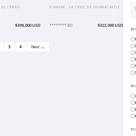
 EL CERRO
B NAYAR · LA CRUZ DE HUANACAXTLE
$399,000 USD
$322,000 USD
******** BD
RE
3
4
Next →
BU
PU