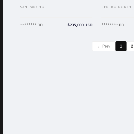
SAN PANCHO
CENTRO NORTH ·
$235,000 USD
******** BD
******** BD
← Prev
1
2