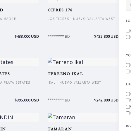
AD
CIPRES 178
RA MADRE
LOS TIGRES · NUEVO VALLARTA WEST
LO
$433,000 USD
$432,800 USD
******** BD
YO
ATES
TERRENO IKAL
LA PLAYA ESTATES
IKAL · NUEVO VALLARTA WEST
LI
$395,000 USD
$242,800 USD
******** BD
IN
IN
TAMARAN