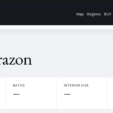
Map
Regions
BUY
razon
BATHS
INTERIOR SIZE
—
—