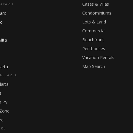
Casas & Villas
NAYARIT
Condominiums
arit
Lots & Land
ho
Commercial
Beachfront
Mita
Penthouses
Vacation Rentals
Map Search
arta
ALLARTA
larta
e
 PV
 Zone
re
GRE