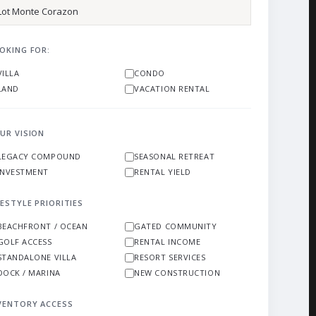
OKING FOR:
VILLA
CONDO
LAND
VACATION RENTAL
UR VISION
LEGACY COMPOUND
SEASONAL RETREAT
INVESTMENT
RENTAL YIELD
FESTYLE PRIORITIES
BEACHFRONT / OCEAN
GATED COMMUNITY
GOLF ACCESS
RENTAL INCOME
STANDALONE VILLA
RESORT SERVICES
DOCK / MARINA
NEW CONSTRUCTION
VENTORY ACCESS