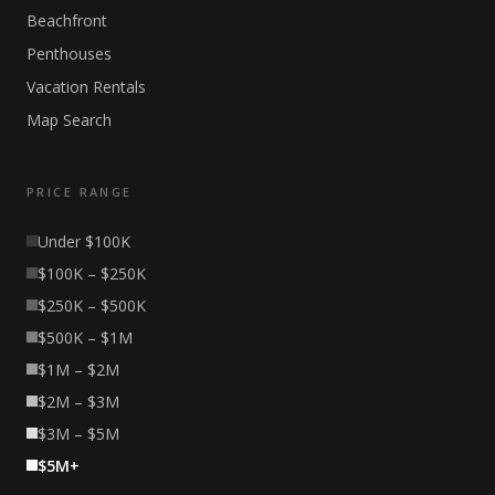
Beachfront
Penthouses
Vacation Rentals
Map Search
PRICE RANGE
Under $100K
$100K – $250K
$250K – $500K
$500K – $1M
$1M – $2M
$2M – $3M
$3M – $5M
$5M+