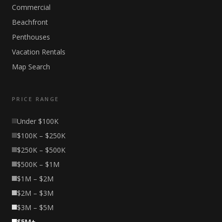
Commercial
Beachfront
Penthouses
Vacation Rentals
Map Search
PRICE RANGE
Under $100K
$100K – $250K
$250K – $500K
$500K – $1M
$1M – $2M
$2M – $3M
$3M – $5M
$5M+