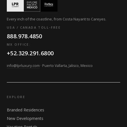
Every inch of the coastline, from Costa Nayarit to Careyes.
USA / CANADA TOLL-FREE
888.978.4850
MX OFFICE:
+52.329.291.6800
info@lprluxury.com
· Puerto Vallarta, Jalisco, Mexico
EXPLORE
Branded Residences
New Developments
Vacation Rentals